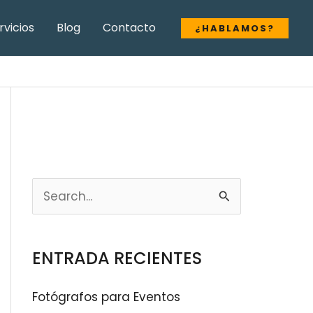
A
rvicios
Blog
Contacto
¿HABLAMOS?
r
c
h
i
v
o
s
B
u
s
ENTRADA RECIENTES
c
a
Fotógrafos para Eventos