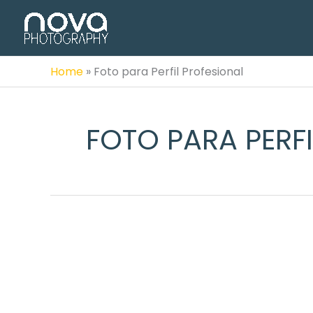
Ir
al
contenido
Home
»
Foto para Perfil Profesional
FOTO PARA PERF
FOTOS
Abr
PROFESIONALES